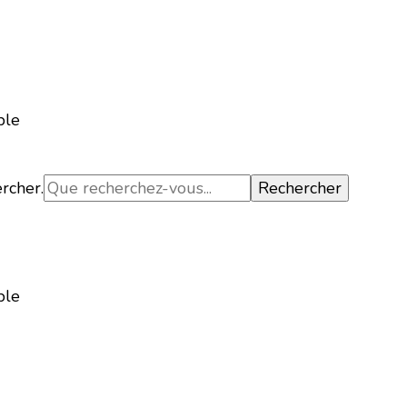
ble
ercher.
ble