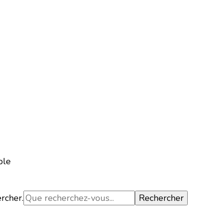
ble
ercher.